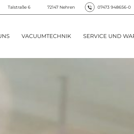
Talstraße 6
72147 Nehren
07473 948656-0
UNS
VACUUMTECHNIK
SERVICE UND W