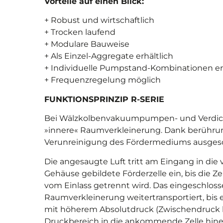
Vorteile auf einen Blick:
+ Robust und wirtschaftlich
+ Trocken laufend
+ Modulare Bauweise
+ Als Einzel-Aggregate erhältlich
+ Individuelle Pumpstand-Kombinationen erh
+ Frequenzregelung möglich
FUNKTIONSPRINZIP R-SERIE
Bei Wälzkolbenvakuumpumpen- und Verdicht
»innere« Raumverkleinerung. Dank berührung
Verunreinigung des Fördermediums ausgesc
Die angesaugte Luft tritt am Eingang in di
Gehäuse gebildete Förderzelle ein, bis die 
vom Einlass getrennt wird. Das eingeschlo
Raumverkleinerung weitertransportiert, bis
mit höherem Absolutdruck (Zwischendruck
Druckbereich in die ankommende Zelle hin